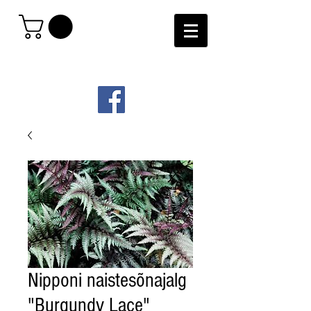
Nipponi naistesõnajalg
"Burgundy Lace"