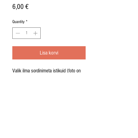
Price
6,00 €
Quantity
*
Lisa korvi
Valik ilma sordinimeta istikuid (foto on
illustratiivne).
Suured istikud 2l potis.
Foto: Nõrga talu
Kõik õigused kaitstud. Metsküla
Põhja - Sakala vald Viljandimaa tel.