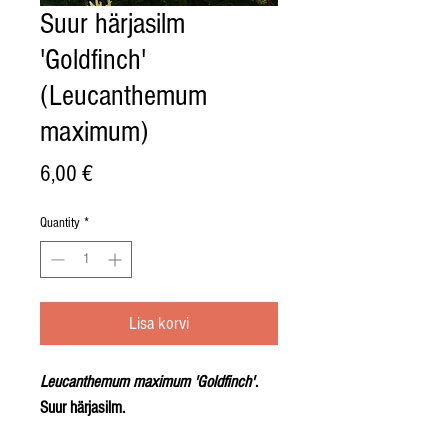
Suur härjasilm
'Goldfinch'
(Leucanthemum
maximum)
Price
6,00 €
Quantity
*
Lisa korvi
Leucanthemum maximum 'Goldfinch'
.
Suur härjasilm.
Kõrgus 40- 60cm