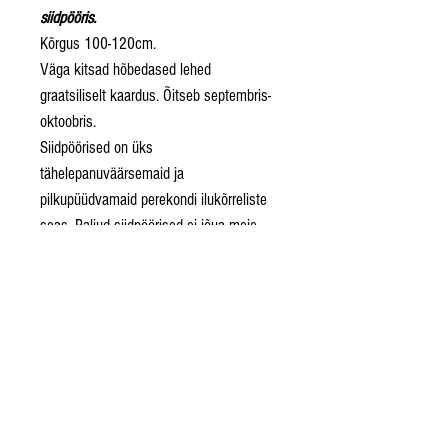
siidpööris.
Kõrgus 100-120cm.
Väga kitsad hõbedased lehed
graatsiliselt kaardus. Õitseb septembris-
oktoobris.
Siidpöörised on üks
tähelepanuväärsemaid ja
pilkupüüdvamaid perekondi ilukõrreliste
seas. Paljud siidpöörised ei jõua meie
lühikese suve jooksul õitsema minna,
kuid vaatamata sellele on nende pikkade
graatsiliste lehtedega puhmikud iga aia
ehteks. Vajavad sooja päikesepaistelist
kasvukohta ja parasniisket
toitaineterikast mulda. Võivad vajada
talvekatet. Varakevadel puhmik tagasi
lõigata.