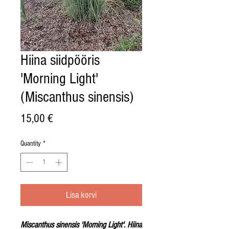
Hiina siidpööris
'Morning Light'
(Miscanthus sinensis)
Price
15,00 €
Quantity
*
Lisa korvi
Miscanthus sinensis 'Morning Light'. Hiina