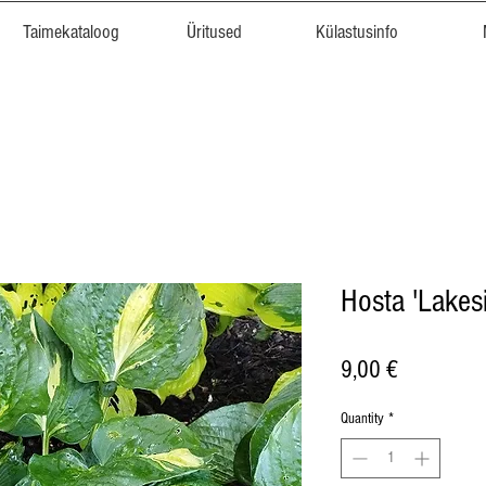
Taimekataloog
Üritused
Külastusinfo
Hosta 'Lakesi
Price
9,00 €
Quantity
*