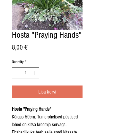
Hosta "Praying Hands"
Price
8,00 €
Quantity
*
Lisa korvi
Hosta "Praying Hands"
Kõrgus 50cm. Tumerohelised püstised
lehed on kitsa kreemja servaga.
Ebaharilikuks teeb selle sordi kitsaste