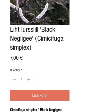
Liht lursslill 'Black
Negligee' (Cimicifuga
simplex)
Price
7,00 €
Quantity
*
Lisa korvi
Cimicifuga simplex ' Black Negligee'.