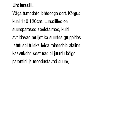
Liht lursslill.
Väga tumedate lehtedega sort. Kõrgus
kuni 110-120cm. Lursslilled on
suurepärased soolotaimed, kuid
avaldavad muljet ka suurtes gruppides.
Istutusel tuleks leida taimedele alaline
kasvukoht, sest nad ei juurdu kõige
paremini ja moodustavad suure,
eksootilise väljanägemisega grupi alles
aastatega. Tumedalehelised sordid
vajavad värvumiseks piisavalt valgust.
Lursslilled ei talu hästi puude ja
läheduses kasvavte suurte taimede
juurte survet. Hiline õitseja, septembris
puhkevad õied on väga dekoratiivsed ja
lõhnavad ebamaiselt.
Foto: Nõrga talu